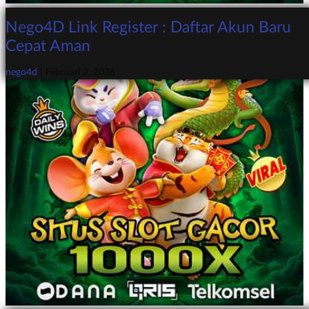
Nego4D Link Register : Daftar Akun Baru
Cepat Aman
nego4d
|
Februari 2, 2026