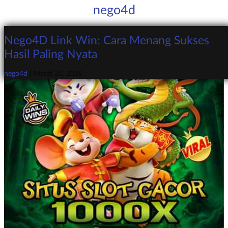
nego4d
Nego4D Link Win: Cara Menang Sukses
Hasil Paling Nyata
nego4d
|
Maret 20, 2026