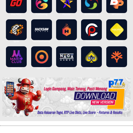
Play’NGo
FunGaming
Playstar
SkyWinGroup
BPGames
Spinix
HackSawGaming
Habanero
Crowd Play
NoLimitCity
MarioClub
OnlyPlay
NagaGames
Askmeslot
YGGDrasil