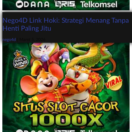
Nego4D Link Hoki: Strategi Menang Tanpa
Henti Paling Jitu
nego4d
|
Maret 5, 2026